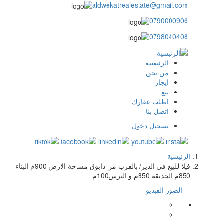
aldwekatrealestate@gmail.com
0790000906
0798040408
الرئيسية
main
من نحن
ايجار
menu
بيع
اطلب عقارك
اتصل بنا
تسجيل دخول
user
login
الرئيسية
مسار
فيلا للبيع في الدير/ بالقرب من دابوق مساحة الارض 900م البناء
850م الحديقة 350م و الترس100م
التنقل
الصور
الفيديو