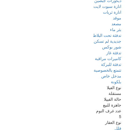
‏ديكورات ‏جبصين ‏
‏‏انارة ‏سبوت لايت ‏
انارة ثريات
موقد
مصعد
‏بئر ماء ‏
‏تدفئة تحت البلاط ‏
جديدية لم تسكن
شور بوكس
تدفئة غاز
كاميرات مراقبة
تدفئة للبركة
تتمتع بالخصوصية
مدخل خاص
بلكونة
نوع الفيلا
مستقلة
حالة الفييلا
جاهزة للبيع
عدد غرف النوم
5
نوع العقار
فلل