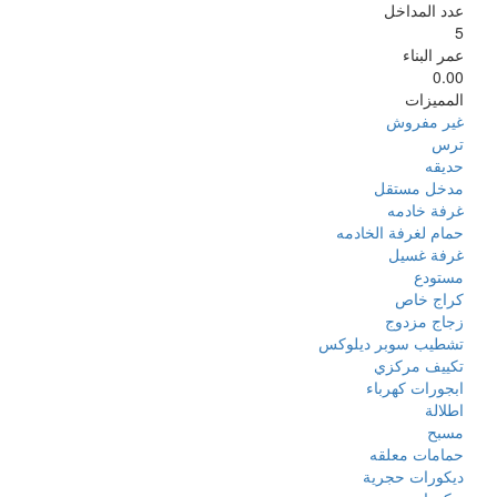
عدد المداخل
5
عمر البناء
0.00
المميزات
‏غير مفروش ‏
ترس
حديقه
‏‏مدخل مستقل ‏
‏غرفة خادمه ‏
‏حمام لغرفة الخادمه ‏
‏غرفة غسيل ‏
مستودع
‏كراج خاص ‏
‏زجاج مزدوج ‏
‏تشطيب سوبر ديلوكس ‏
‏تكييف مركزي ‏
‏ابجورات كهرباء ‏
اطلالة
مسبح
‏حمامات معلقه ‏
‏ديكورات ‏حجرية ‏