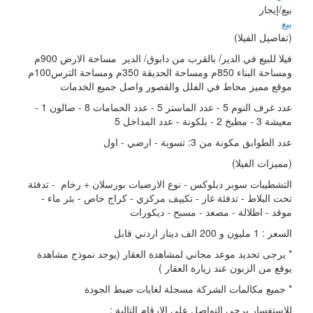
بيع/إيجار
بيع
(تفاصيل الفيلا)
فيلا للبيع في الدير/ بالقرب من دابوق/ الدير مساحة الارض 900م
ومساحة البناء 850م ومساحة الحديقة 350م ومساحة الترس100م
موقع مميز محاط في الفلل والقصور واصل جميع الخدمات
عدد غرف النوم 5 - عدد الماستر 5 - عدد الحمامات 8 - صالون 1 -
معيشة 3 - مطبخ 2 - بلكونة - عدد المداخل 5
عدد الطوابق مكونة من 3: تسوية - ارضي - اول
(مميزات الفيلا)
التشطيبات سوبر ديلوكس - نوع الارضيات بورسلان + رخام - تدفئة
تحت البلاط - تدفئة غاز - تكييف مركزي - كراج خاص - بئر ماء -
موقد - اطلالة - مصعد - مسبح - ديكورات
السعر : 1 مليون و 200 الف دينار اردني قابل
* يرجى تحديد موعد مجاني لمشاهدة العقار (يوجد نموذج مشاهدة
يوقع من الزبون عند زيارة العقار )
* جميع مكالمات الشركة مسجلة لغايات ضبط الجودة
للاستفسار يرجى التواصل على الارقام التالية :