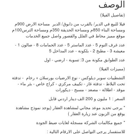
الوصف
(تفاصيل الفيلا)
فيلا للبيع في الدير/ بالقرب من دابوق/ الدير مساحة الارض 900م
ومساحة البناء 850م ومساحة الحديقة 350م ومساحة الترس100م
موقع مميز محاط في الفلل والقصور واصل جميع الخدمات
عدد غرف النوم 5 - عدد الماستر 5 - عدد الحمامات 8 - صالون 1 -
معيشة 3 - مطبخ 2 - بلكونة - عدد المداخل 5
عدد الطوابق مكونة من 3: تسوية - ارضي - اول
(مميزات الفيلا)
التشطيبات سوبر ديلوكس - نوع الارضيات بورسلان + رخام - تدفئة
تحت البلاط - تدفئة غاز - تكييف مركزي - كراج خاص - بئر ماء -
موقد - اطلالة - مصعد - مسبح - ديكورات
السعر : 1 مليون و 200 الف دينار اردني قابل
* يرجى تحديد موعد مجاني لمشاهدة العقار (يوجد نموذج مشاهدة
يوقع من الزبون عند زيارة العقار )
* جميع مكالمات الشركة مسجلة لغايات ضبط الجودة
للاستفسار يرجى التواصل على الارقام التالية :