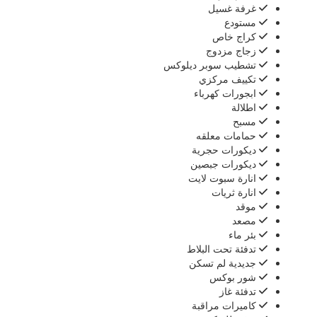
‏غرفة غسيل ‏
مستودع
‏كراج خاص ‏
‏زجاج مزدوج ‏
‏تشطيب سوبر ديلوكس ‏
‏تكييف مركزي ‏
‏ابجورات كهرباء ‏
اطلالة
مسبح
‏حمامات معلقه ‏
‏ديكورات ‏حجرية ‏
‏ديكورات ‏جبصين ‏
‏‏انارة ‏سبوت لايت ‏
انارة ثريات
موقد
مصعد
‏بئر ماء ‏
‏تدفئة تحت البلاط ‏
جديدية لم تسكن
شور بوكس
تدفئة غاز
كاميرات مراقبة