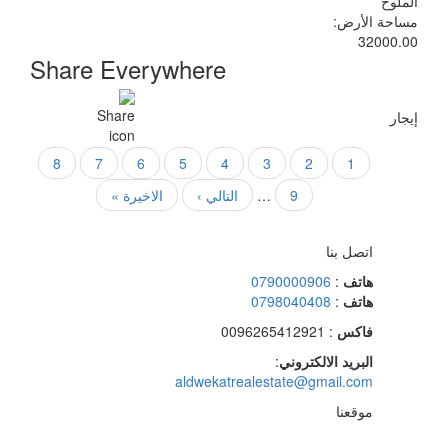
الملوح
مساحة الأرض:
32000.00
Share Everywhere
إيجار
Page
8
Page
7
Page
6
Page
5
Page
4
Page
3
Page
2
Current
Pagination
1
page
9
Page
…
التالي ›
الصفحة
Last
الاخيرة »
التالية
page
اتصل بنا
هاتف
:
0790000906
هاتف
:
0798040408
فاكس
: 0096265412921
البريد الالكتروني
:
aldwekatrealestate@gmail.com
موقعنا