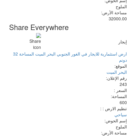
إسم الحوض:
الملوح
مساحة الأرض:
32000.00
Share Everywhere
إيجار
ارض استثمارية للايجار في الغور الجنوبي البحر الميت المساحة 32
دونم
الموقع:
البحر الميت
رقم الإعلان:
243
السعر :
المساحة:
600
تنظيم الارض : :
سياحي
إسم الحوض:
الملوح
مساحة الأرض: