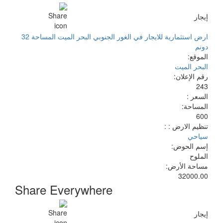
إيجار
ارض استثمارية للايجار في الغور الجنوبي البحر الميت المساحة 32
دونم
الموقع:
البحر الميت
رقم الإعلان:
243
السعر :
المساحة:
600
تنظيم الارض : :
سياحي
إسم الحوض:
الملوح
مساحة الأرض:
32000.00
Share Everywhere
إيجار