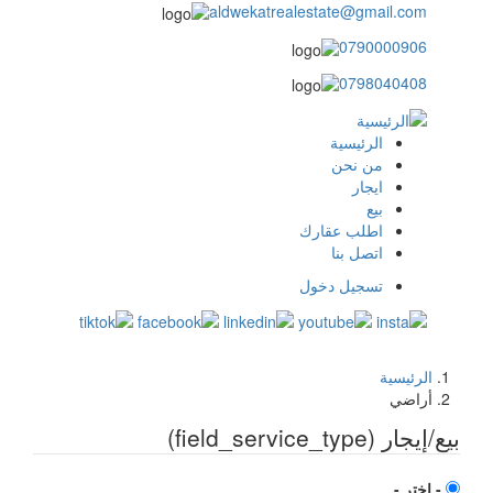
aldwekatrealestate@gmail.com
0790000906
0798040408
الرئيسية
main
من نحن
ايجار
menu
بيع
اطلب عقارك
اتصل بنا
تسجيل دخول
user
login
الرئيسية
مسار
أراضي
التنقل
بيع/إيجار (field_service_type)
- اختر -