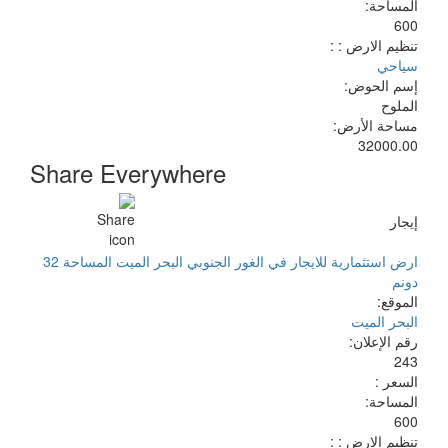
المساحة:
600
تنظيم الارض : :
سياحي
إسم الحوض:
الملوح
مساحة الأرض:
32000.00
Share Everywhere
إيجار
ارض استثمارية للايجار في الغور الجنوبي البحر الميت المساحة 32
دونم
الموقع:
البحر الميت
رقم الإعلان:
243
السعر :
المساحة:
600
تنظيم الارض : :