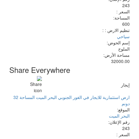
243
السعر :
المساحة:
600
تنظيم الارض : :
سياحي
إسم الحوض:
الملوح
مساحة الأرض:
32000.00
Share Everywhere
إيجار
ارض استثمارية للايجار في الغور الجنوبي البحر الميت المساحة 32
دونم
الموقع:
البحر الميت
رقم الإعلان:
243
السعر :