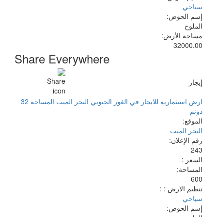
سياحي
إسم الحوض:
الملوح
مساحة الأرض:
32000.00
Share Everywhere
إيجار
ارض استثمارية للايجار في الغور الجنوبي البحر الميت المساحة 32
دونم
الموقع:
البحر الميت
رقم الإعلان:
243
السعر :
المساحة:
600
تنظيم الارض : :
سياحي
إسم الحوض: