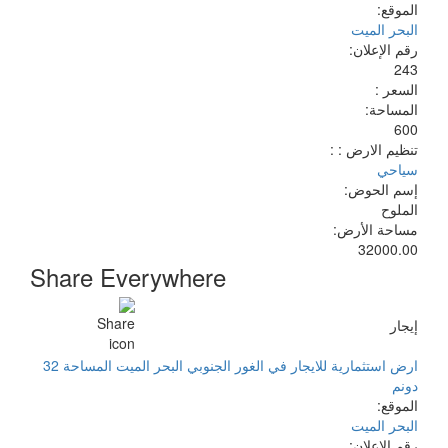
الموقع:
البحر الميت
رقم الإعلان:
243
السعر :
المساحة:
600
تنظيم الارض : :
سياحي
إسم الحوض:
الملوح
مساحة الأرض:
32000.00
Share Everywhere
إيجار
ارض استثمارية للايجار في الغور الجنوبي البحر الميت المساحة 32
دونم
الموقع:
البحر الميت
رقم الإعلان: