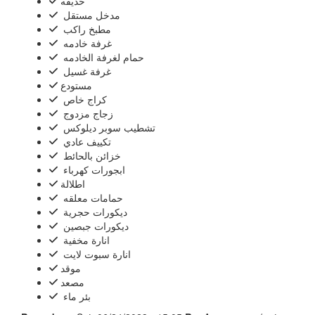
حديقه
‏‏مدخل مستقل ‏
‏مطبخ راكب ‏
‏غرفة خادمه ‏
‏حمام لغرفة الخادمه ‏
‏غرفة غسيل ‏
مستودع
‏كراج خاص ‏
‏زجاج مزدوج ‏
‏تشطيب سوبر ديلوكس ‏
‏تكييف عادي ‏
‏خزائن بالحائط ‏
‏ابجورات كهرباء ‏
اطلالة
‏حمامات معلقه ‏
‏ديكورات ‏حجرية ‏
‏ديكورات ‏جبصين ‏
‏‏انارة ‏مخفية ‏
‏‏انارة ‏سبوت لايت ‏
موقد
مصعد
‏بئر ماء ‏