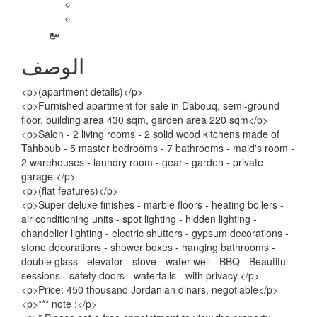
بيع
الوصف
<p>(apartment details)</p>
<p>Furnished apartment for sale in Dabouq, semi-ground
floor, building area 430 sqm, garden area 220 sqm</p>
<p>Salon - 2 living rooms - 2 solid wood kitchens made of
Tahboub - 5 master bedrooms - 7 bathrooms - maid's room -
2 warehouses - laundry room - gear - garden - private
garage.</p>
<p>(flat features)</p>
<p>Super deluxe finishes - marble floors - heating boilers -
air conditioning units - spot lighting - hidden lighting -
chandelier lighting - electric shutters - gypsum decorations -
stone decorations - shower boxes - hanging bathrooms -
double glass - elevator - stove - water well - BBQ - Beautiful
sessions - safety doors - waterfalls - with privacy.</p>
<p>Price: 450 thousand Jordanian dinars, negotiable</p>
<p>*** note :</p>