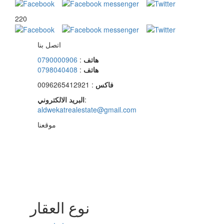
220
اتصل بنا
0790000906
:
هاتف
0798040408
:
هاتف
: 0096265412921
فاكس
البريد الالكتروني
:
aldwekatrealestate@gmail.com
موقعنا
نوع العقار