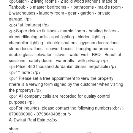
<p>Salon - 2 living rooms - 2 solid wood kitchens made of
Tahboub - 5 master bedrooms - 7 bathrooms - maid's room -
2 warehouses - laundry room - gear - garden - private
garage.</p>
<p>(flat features)</p>
<p>Super deluxe finishes - marble floors - heating boilers -
air conditioning units - spot lighting - hidden lighting -
chandelier lighting - electric shutters - gypsum decorations -
stone decorations - shower boxes - hanging bathrooms -
double glass - elevator - stove - water well - BBQ - Beautiful
sessions - safety doors - waterfalls - with privacy.</p>
<p>Price: 450 thousand Jordanian dinars, negotiable</p>
<p>*** note :</p>
<p>* Please set a free appointment to view the property
(there is a viewing form signed by the customer when visiting
the property)</p>
<p>* All company calls are recorded for quality control
purposes</p>
<p>For inquiries, please contact the following numbers:<br />
0790000906 - 0798040408<br />
Al Dwikat Real Estate</p>
share