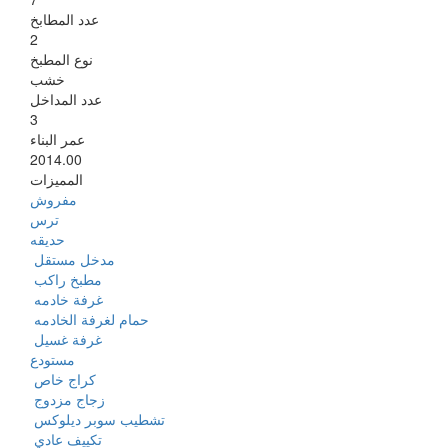
عدد المطابخ
2
نوع المطبخ
خشب
عدد المداخل
3
عمر البناء
2014.00
المميزات
مفروش
ترس
حديقه
‏‏مدخل مستقل ‏
‏مطبخ راكب ‏
‏غرفة خادمه ‏
‏حمام لغرفة الخادمه ‏
‏غرفة غسيل ‏
مستودع
‏كراج خاص ‏
‏زجاج مزدوج ‏
‏تشطيب سوبر ديلوكس ‏
‏تكييف عادي ‏