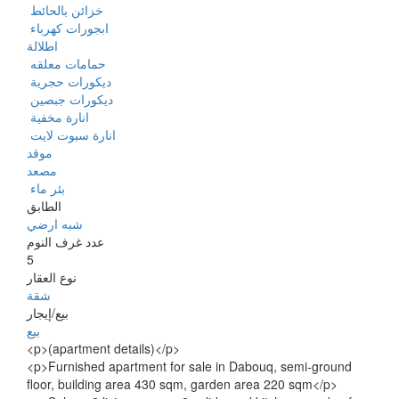
‏خزائن بالحائط ‏
‏ابجورات كهرباء ‏
اطلالة
‏حمامات معلقه ‏
‏ديكورات ‏حجرية ‏
‏ديكورات ‏جبصين ‏
‏‏انارة ‏مخفية ‏
‏‏انارة ‏سبوت لايت ‏
موقد
مصعد
‏بئر ماء ‏
الطابق
شبه ارضي
عدد غرف النوم
5
نوع العقار
شقة
بيع/إيجار
بيع
<p>(apartment details)</p>
<p>Furnished apartment for sale in Dabouq, semi-ground
floor, building area 430 sqm, garden area 220 sqm</p>