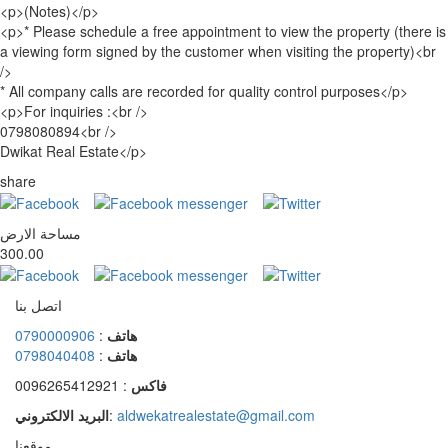
<p>(Notes)</p>
<p>* Please schedule a free appointment to view the property (there is
a viewing form signed by the customer when visiting the property)<br
/>
* All company calls are recorded for quality control purposes</p>
<p>For inquiries :<br />
0798080894<br />
Dwikat Real Estate</p>
share
مساحة الارض
300.00
اتصل بنا
0790000906
:
هاتف
0798040408
:
هاتف
: 0096265412921
فاكس
البريد الالكتروني
:
aldwekatrealestate@gmail.com
موقعنا