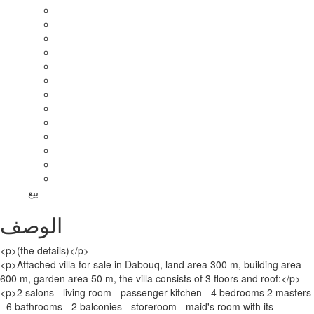
بيع
الوصف
<p>(the details)</p>
<p>Attached villa for sale in Dabouq, land area 300 m, building area
600 m, garden area 50 m, the villa consists of 3 floors and roof:</p>
<p>2 salons - living room - passenger kitchen - 4 bedrooms 2 masters
- 6 bathrooms - 2 balconies - storeroom - maid's room with its