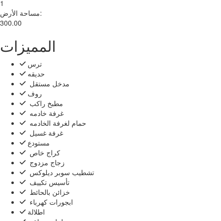
1
مساحة الأرض:
300.00
المميزات
ترس
حديقه
‏‏مدخل مستقل ‏
روف
‏مطبخ راكب ‏
‏غرفة خادمه ‏
‏حمام لغرفة الخادمه ‏
‏غرفة غسيل ‏
مستودع
‏كراج خاص ‏
‏زجاج مزدوج ‏
‏تشطيب سوبر ديلوكس ‏
‏تأسيس تكييف ‏
‏خزائن بالحائط ‏
‏ابجورات كهرباء ‏
اطلالة