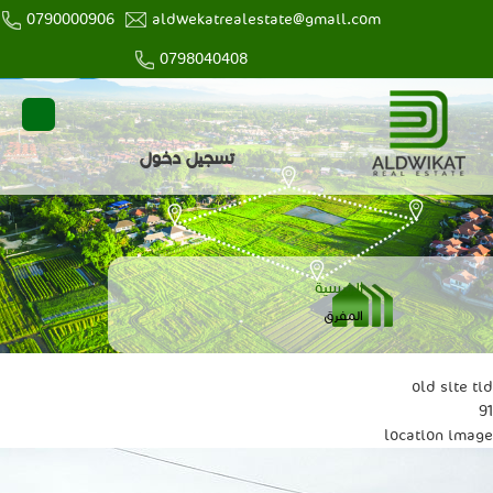
0790000906
aldwekatrealestate@gmail.com
0798040408
user
main
تسجيل دخول
login
menu
مسار
الرئيسية
التنقل
المفرق
old site tid
91
location image