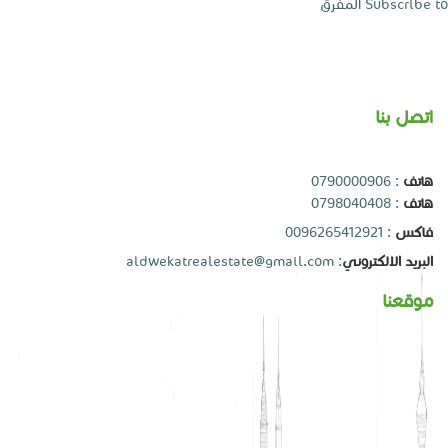
Subscribe to المفرق
اتصل بنا
هاتف
:
0790000906
هاتف
:
0798040408
فاكس
: 0096265412921
البريد الالكتروني
:
aldwekatrealestate@gmail.com
موقعنا