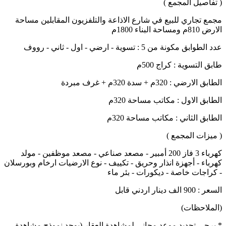
( تفاصيل المجمع )
مجمع تجاري للبيع في شارع الاذاعة والتلفزيون المقابلين مساحة
الارض 810م ومساحة البناء 1800م
عدد الطوابق مكونة من 5 : تسوية - ارضي - اول - ثاني - رووف
طابق التسوية : كراج 500م
الطابق الارضي : 320م + سدة 320م + غرف مبردة
الطابق الاول : مكاتب مساحة 320م
الطابق الثاني : مكاتب مساحة 320م
( ميزات المجمع )
كهرباء 3 فاز 200 أمبير - مصعد صناعي - مصعد موظفين - مولد
كهرباء - أجهزة انذار وحريق - تكييف - نوع الارضيات ارخام وبورسلان
- كراجات خاصة - ديكورات - بئر ماء
السعر : 900 الف دينار اردني قابل
(الملاحظات)
* يرجى تحديد موعد مجاني لمشاهدة العقار (يوجد نموذج مشاهدة