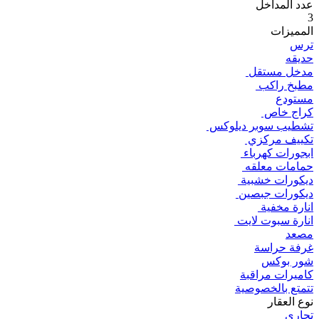
عدد المداخل
3
المميزات
ترس
حديقه
‏‏مدخل مستقل ‏
‏مطبخ راكب ‏
مستودع
‏كراج خاص ‏
‏تشطيب سوبر ديلوكس ‏
‏تكييف مركزي ‏
‏ابجورات كهرباء ‏
‏حمامات معلقه ‏
‏ديكورات ‏خشبية ‏
‏ديكورات ‏جبصين ‏
‏‏انارة ‏مخفية ‏
‏‏انارة ‏سبوت لايت ‏
مصعد
غرفة حراسة
شور بوكس
كاميرات مراقبة
تتمتع بالخصوصية
نوع العقار
تجاري