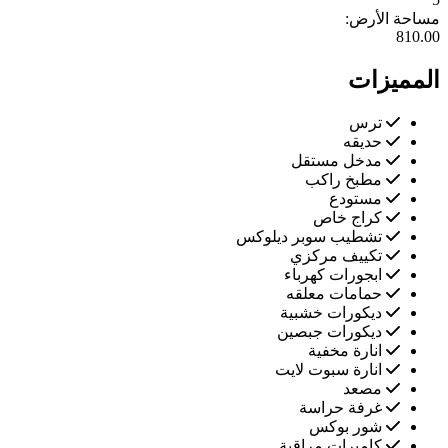
مساحة الأرض:
810.00
المميزات
ترس
حديقه
‏‏مدخل مستقل ‏
‏مطبخ راكب ‏
مستودع
‏كراج خاص ‏
‏تشطيب سوبر ديلوكس ‏
‏تكييف مركزي ‏
‏ابجورات كهرباء ‏
‏حمامات معلقه ‏
‏ديكورات ‏خشبية ‏
‏ديكورات ‏جبصين ‏
‏‏انارة ‏مخفية ‏
‏‏انارة ‏سبوت لايت ‏
مصعد
غرفة حراسة
شور بوكس
كاميرات مراقبة