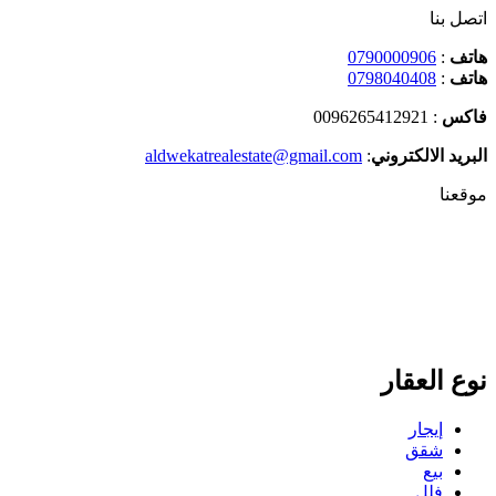
اتصل بنا
هاتف
:
0790000906
هاتف
:
0798040408
فاكس
: 0096265412921
البريد الالكتروني
:
aldwekatrealestate@gmail.com
موقعنا
نوع العقار
إيجار
شقق
بيع
فلل