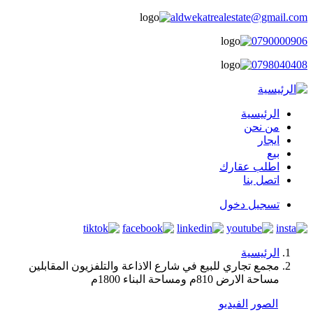
aldwekatrealestate@gmail.com
0790000906
0798040408
الرئيسية
main
من نحن
ايجار
menu
بيع
اطلب عقارك
اتصل بنا
تسجيل دخول
user
login
الرئيسية
مجمع تجاري للبيع في شارع الاذاعة والتلفزيون المقابلين
مسار
مساحة الارض 810م ومساحة البناء 1800م
التنقل
الصور
الفيديو