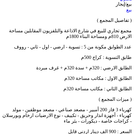
بيع/إيجار
بيع
( تفاصيل المجمع )
مجمع تجاري للبيع في شارع الاذاعة والتلفزيون المقابلين مساحة
الارض 810م ومساحة البناء 1800م
عدد الطوابق مكونة من 5 : تسوية - ارضي - اول - ثاني - رووف
طابق التسوية : كراج 500م
الطابق الارضي : 320م + سدة 320م + غرف مبردة
الطابق الاول : مكاتب مساحة 320م
الطابق الثاني : مكاتب مساحة 320م
( ميزات المجمع )
كهرباء 3 فاز 200 أمبير - مصعد صناعي - مصعد موظفين - مولد
كهرباء - أجهزة انذار وحريق - تكييف - نوع الارضيات ارخام وبورسلان
- كراجات خاصة - ديكورات - بئر ماء
السعر : 900 الف دينار اردني قابل