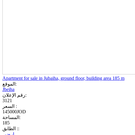
Apartment for sale in Jubaiha, ground floor, building area 185 m
الموقع:
Jbeiha
رقم الإعلان:
3121
السعر :
145000JOD
المساحة:
185
الطابق ::
ارضي