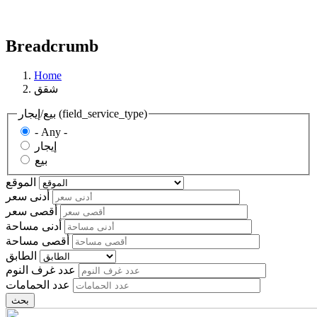
Breadcrumb
Home
شقق
بيع/إيجار (field_service_type)
- Any -
إيجار
بيع
الموقع
أدنى سعر
أقصى سعر
أدنى مساحة
أقصى مساحة
الطابق
عدد غرف النوم
عدد الحمامات