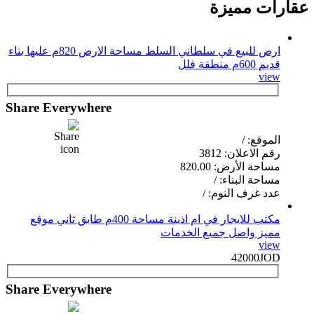
عقارات مميزة
ارض للبيع في سلطاني السلط مساحة الارض 820م عليها بناء
قديم 600م منطقة فلل
view
Share Everywhere
الموقع: /
رقم الاعلان: 3812
مساحة الأرض: 820.00
مساحة البناء: /
عدد غرف النوم: /
مكتب للايجار في ام اذينة مساحة 400م طابق ثاني موقع
مميز واصل جميع الخدمات
view
42000JOD
Share Everywhere