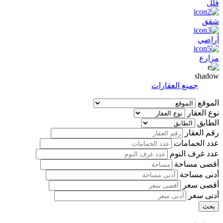
فلل
شقق
أراضي
مزارع
shadow
جميع العقارات
الموقع
نوع العقار
الطابق
رقم العقار
عدد الحمامات
عدد غرف النوم
أقصى مساحة
أدنى مساحة
أقصى سعر
أدنى سعر