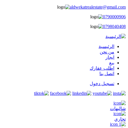
aldwekatrealestate@gmail.com
0790000906
0798040408
الرئيسية
main
من نحن
ايجار
menu
بيع
اطلب عقارك
اتصل بنا
تسجيل دخول
user
login
شاليهات
تجاري