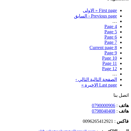
First page
« الاولى
Previous page
‹ السابق
…
Page
4
Page
5
Page
6
Page
7
Current page
8
Page
9
Page
10
Page
11
Page
12
…
الصفحة التالية
التالي ›
Last page
الاخيرة »
اتصل بنا
هاتف
:
0790000906
هاتف
:
0798040408
فاكس
: 0096265412921