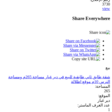
3730
view
Share Everywhere
بيع
شقة طابق ثاني طابقية للبيع في دير غبار مساحة 265م ومساحة
الترس 10م موقع اطلالة
المساحة:
265
الموقع:
دير غبار
عدد الغرف الماستر:
1