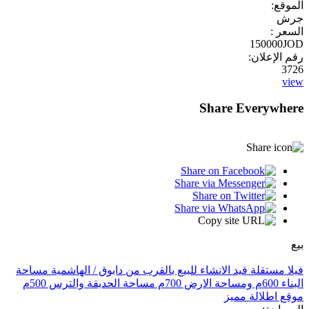
الموقع:
جرش
السعر :
150000JOD
رقم الإعلان:
3726
view
Share Everywhere
بيع
فيلا مستقلة قيد الانشاء للبيع بالقرب من دابوق / الهاشمية مساحة
البناء 600م ومساحة الارض 700م مساحة الحديقة والترس 500م
موقع اطلالة مميز