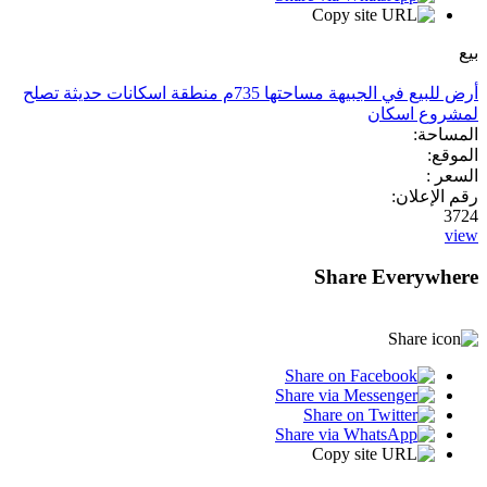
بيع
أرض للبيع في الجبيهة مساحتها 735م منطقة اسكانات حديثة تصلح
لمشروع اسكان
المساحة:
الموقع:
السعر :
رقم الإعلان:
3724
view
Share Everywhere