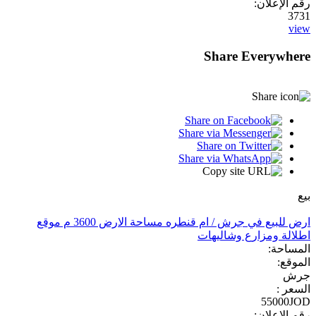
رقم الإعلان:
3731
view
Share Everywhere
بيع
ارض للبيع في جرش / ام قنطره مساحة الارض 3600 م موقع
اطلالة ومزارع وشاليهات
المساحة:
الموقع:
جرش
السعر :
55000JOD
رقم الإعلان: