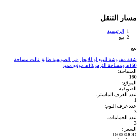
مسار التنقل
الرئيسية
بيع
بيع
شقة مفروشة للبيع او للايجار في الصويفية طابق ثالث مساحة
160م ومساحة الترس10م موقع مميز
المساحة:
160
الموقع:
الصويفيه
عدد الغرف الماستر:
1
عدد غرف النوم:
3
عدد الحمامات:
3
السعر :
160000JOD