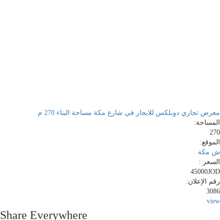
معرض تجاري دوبلكس للايجار في شارع مكة مساحة البناء 270 م
المساحة:
270
الموقع:
ش مكة
السعر :
45000JOD
رقم الإعلان:
3086
view
Share Everywhere