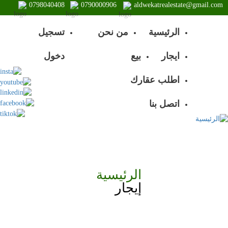
0798040408
0790000906
aldwekatrealestate@gmail.com
الرئيسية
من نحن
تسجيل
user
main
login
menu
ايجار
بيع
دخول
اطلب عقارك
اتصل بنا
الرئيسية
مسار
إيجار
التنقل