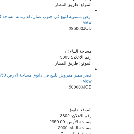
الموقع: طريق المطار
ارض مستوية للبيع في جنوب عمان/ ام رمانه مساحة 9800م منطقة مزارع وشاليهات
view
295000JOD
مساحة البناء : /
رقم الاعلان: 3803
الموقع: طريق المطار
قصر مميز مفروش للبيع في دابوق مساحة الارض 2650م والبناء 2000م الترس 700م موقع قصور وفلل واطلالة خلابه
view
500000JOD
الموقع: دابوق
رقم الاعلان: 3802
مساحة الأرض: 2650.00
مساحة البناء: 2000
عدد غرف النوم: 7