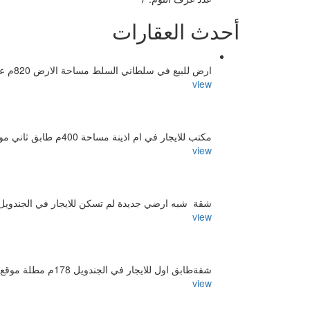
أحدث العقارات
ارض للبيع في سلطاني السلط مساحة الارض 820م عليها بناء قديم 600م منطقة فلل
view
مكتب للايجار في ام اذينة مساحة 400م طابق ثاني موقع مميز واصل جميع الخدمات
view
شقة شبه ارضي جديدة لم تسكن للايجار في الجندويل 138م وترس 100 موقع مميز بالقرب من الخدما
view
شقةطابق اول للايجار في الجندويل 178م مطلة موقع مميز بالقرب من الخدمات
view