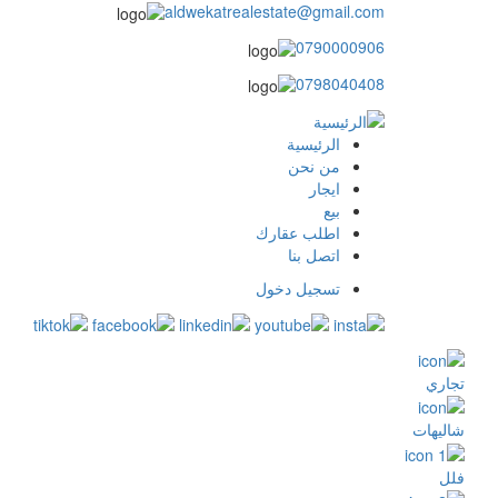
aldwekatrealestate@gmail.com
0790000906
0798040408
الرئيسية
main
من نحن
ايجار
menu
بيع
اطلب عقارك
اتصل بنا
تسجيل دخول
user
login
تجاري
شاليهات
فلل