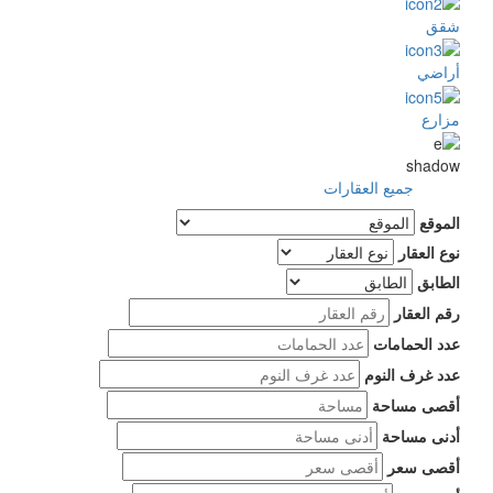
شقق
أراضي
مزارع
shadow
جميع العقارات
الموقع
نوع العقار
الطابق
رقم العقار
عدد الحمامات
عدد غرف النوم
أقصى مساحة
أدنى مساحة
أقصى سعر