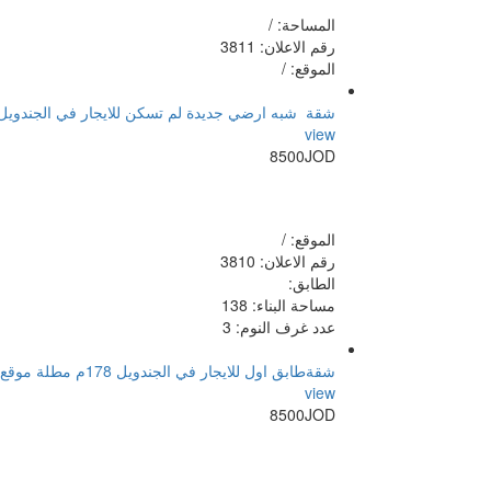
المساحة: /
رقم الاعلان: 3811
الموقع: /
شقة شبه ارضي جديدة لم تسكن للايجار في الجندويل 138م وترس 100 موقع مميز بالقرب من الخدما
view
8500JOD
الموقع: /
رقم الاعلان: 3810
الطابق:
مساحة البناء: 138
عدد غرف النوم: 3
شقةطابق اول للايجار في الجندويل 178م مطلة موقع مميز بالقرب من الخدمات
view
8500JOD