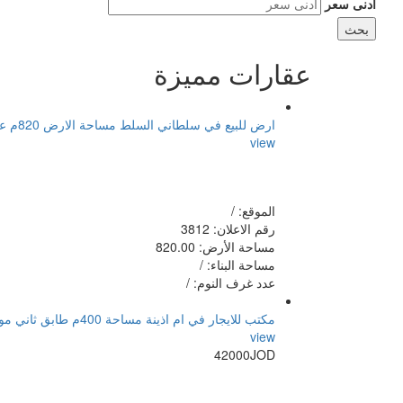
أدنى سعر
عقارات مميزة
ارض للبيع في سلطاني السلط مساحة الارض 820م عليها بناء قديم 600م منطقة فلل
view
الموقع: /
رقم الاعلان: 3812
مساحة الأرض: 820.00
مساحة البناء: /
عدد غرف النوم: /
مكتب للايجار في ام اذينة مساحة 400م طابق ثاني موقع مميز واصل جميع الخدمات
view
42000JOD