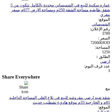
عماره سكنية للبيع في الشميساني مجددة بالكامل تتكون من 5
شقق طابقيه مساحة الشقة 250م ومساحة الارض 677م بسعر
مغري
الموقع:
الشميساني
رقم الإعلان:
3789
السعر :
720000JOD
المساحة:
1250
الطابق ::
ارضي
عدد غرف النوم:
3
Share Everywhere
بيع
شقة شبه ارضي مفروشه للبيع في تلاع العلي المساحة الداخليه
81م و الخارجية 33م موقع هاديء تشطيب حديث
الموقع:
تلاع العلي