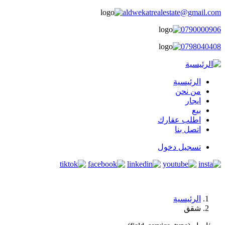
aldwekatrealestate@gmail.com
0790000906
0798040408
الرئيسية
main
من نحن
ايجار
menu
بيع
اطلب عقارك
اتصل بنا
تسجيل دخول
user
login
الرئيسية
شقق
مسار
التنقل