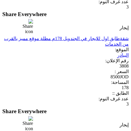
عدد غرف النوم:
3
Share Everywhere
إيجار
شقةطابق اول للايجار في الجندويل 178م مطلة موقع مميز بالقرب
من الخدمات
الموقع:
البيادر
رقم الإعلان:
3808
السعر :
8500JOD
المساحة:
178
الطابق ::
عدد غرف النوم:
3
Share Everywhere
إيجار