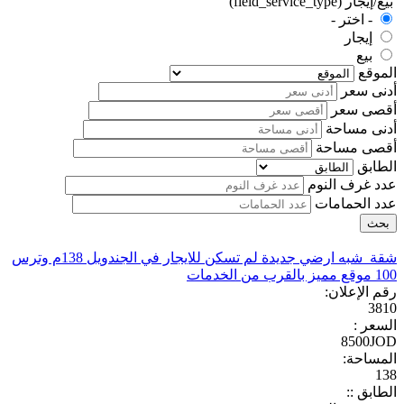
بيع/إيجار (field_service_type)
- اختر -
إيجار
بيع
الموقع
أدنى سعر
أقصى سعر
أدنى مساحة
أقصى مساحة
الطابق
عدد غرف النوم
عدد الحمامات
شقة شبه ارضي جديدة لم تسكن للايجار في الجندويل 138م وترس
100 موقع مميز بالقرب من الخدمات
رقم الإعلان:
3810
السعر :
8500JOD
المساحة:
138
الطابق ::