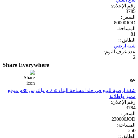
رقم الإعلان:
3785
السعر :
80000JOD
المساحة:
81
الطابق ::
شبه ارضي
عدد غرف النوم:
2
Share Everywhere
بيع
شقة ارضية للبيع في خلدا مساحة البناء 250 م والترس 80م موقع
مميز واطلالة
رقم الإعلان:
3784
السعر :
230000JOD
المساحة:
250
الطابق ::