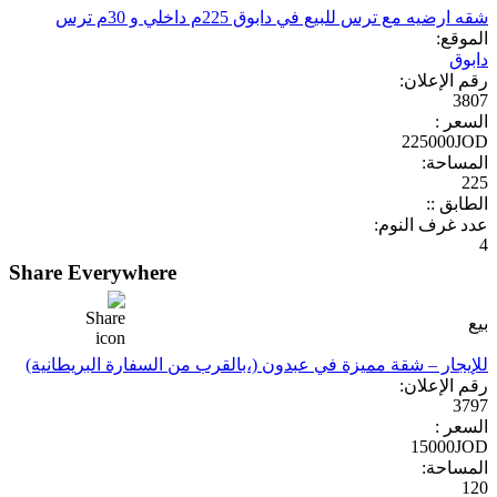
شقه ارضيه مع ترس للبيع في دابوق 225م داخلي و 30م ترس
الموقع:
دابوق
رقم الإعلان:
3807
السعر :
225000JOD
المساحة:
225
الطابق ::
عدد غرف النوم:
4
Share Everywhere
بيع
للإيجار – شقة مميزة في عبدون (،بالقرب من السفارة البريطانية)
رقم الإعلان:
3797
السعر :
15000JOD
المساحة:
120