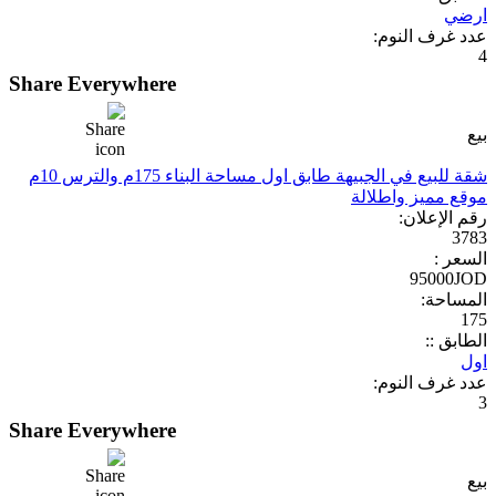
ارضي
عدد غرف النوم:
4
Share Everywhere
بيع
شقة للبيع في الجبيهة طابق اول مساحة البناء 175م والترس 10م
موقع مميز واطلالة
رقم الإعلان:
3783
السعر :
95000JOD
المساحة:
175
الطابق ::
اول
عدد غرف النوم:
3
Share Everywhere
بيع