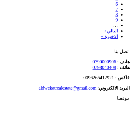
Page
6
Page
7
Page
8
Page
9
…
التالي ›
الصفحة
Last
التالية
الاخيرة »
page
اتصل بنا
هاتف
:
0790000906
هاتف
:
0798040408
فاكس
: 0096265412921
البريد الالكتروني
:
aldwekatrealestate@gmail.com
موقعنا